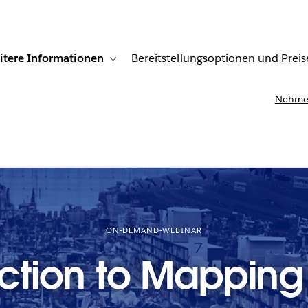
itere Informationen
Bereitstellungsoptionen und Preis
undenberichte
ub-navigation for Lösungen
Toggle sub-navigation for Weitere Informationen
Nehmen
ON-DEMAND-WEBINAR
ction to Mapping