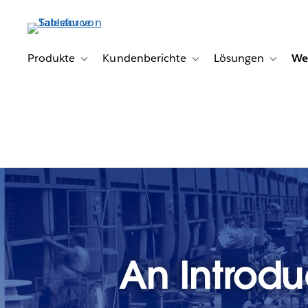
Direkt
zum
Inhalt
Produkte
Kundenberichte
Lösungen
We
Toggle sub-navigation for Produkte
Toggle sub-navigation for K
Toggle s
An Introdu