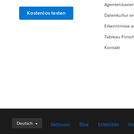
Agentenbasier
Kostenlos testen
Datenkultur e
Erkenntnisse a
Tableau-Forsc
Kontakt
Deutsch
Deutsch
Vertrauen
Blog
Entwickler
Ko
English (UK)