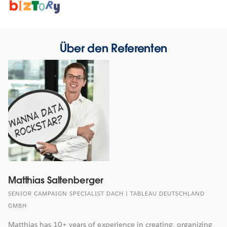
Opens
in
new
window
Über den Referenten
Matthias Saltenberger
SENIOR CAMPAIGN SPECIALIST DACH | TABLEAU DEUTSCHLAND
GMBH
Matthias has 10+ years of experience in creating, organizing