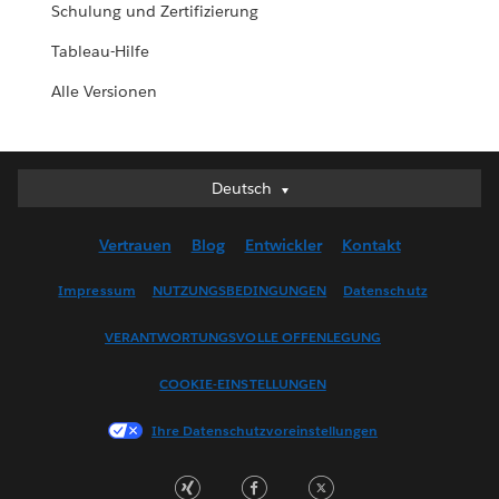
Schulung und Zertifizierung
Tableau-Hilfe
Alle Versionen
Deutsch
Deutsch
English (UK)
Vertrauen
Blog
Entwickler
Kontakt
English (US)
Español
Impressum
NUTZUNGSBEDINGUNGEN
Datenschutz
Français (Canada)
VERANTWORTUNGSVOLLE OFFENLEGUNG
Français (France)
Italiano
COOKIE-EINSTELLUNGEN
日本語
Ihre Datenschutzvoreinstellungen
한국어
Nederlands
Português