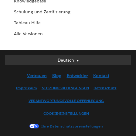
Knowledgebase
Schulung und Zertifizierung
Tableau-Hilfe
Alle Versionen
Deutsch
Deutsch
English (UK)
Vertrauen
Blog
Entwickler
Kontakt
English (US)
Español
Impressum
NUTZUNGSBEDINGUNGEN
Datenschutz
Français (Canada)
VERANTWORTUNGSVOLLE OFFENLEGUNG
Français (France)
Italiano
COOKIE-EINSTELLUNGEN
日本語
Ihre Datenschutzvoreinstellungen
한국어
Nederlands