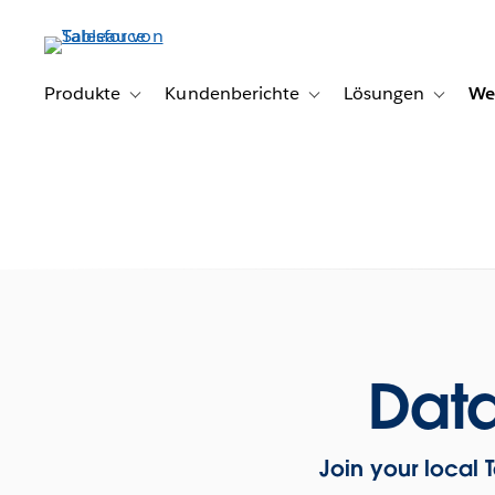
Direkt
zum
Inhalt
Produkte
Kundenberichte
Lösungen
We
Toggle sub-navigation for Produkte
Toggle sub-navigation for K
Toggle s
Data
Join your local 