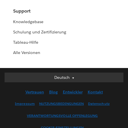
Support
Knowledgebase
Schulung und Zertifizierung
Tableau-Hilfe
Alle Versionen
Deutsch
Deutsch
English (UK)
Vertrauen
Blog
Entwickler
Kontakt
English (US)
Español
Impressum
NUTZUNGSBEDINGUNGEN
Datenschutz
Français (Canada)
VERANTWORTUNGSVOLLE OFFENLEGUNG
Français (France)
Italiano
COOKIE-EINSTELLUNGEN