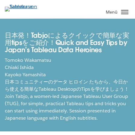
Direkt
zum
Menü
Inhalt
日本発！Tabjoによるクイックで簡単な実
用tipsをご紹介！Quick and Easy Tips by
Japan’s Tableau Data Heroines
Tomoko Wakamatsu
Chiaki Ishida
Kayoko Yamashita
日本コミュニティーのデータ ヒロイン たちから、今日か
ら使える簡単なTableau DesktopのTipsを学びましょう！
Join Tabjo, a women-led Japanese Tableau User Group
(TUG), for simple, practical Tableau tips and tricks you
can start using immediately. Session presented in
Japanese language with English subtitles.