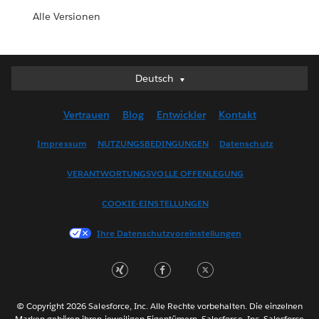
Alle Versionen
Deutsch
Deutsch
English (UK)
Vertrauen
Blog
Entwickler
Kontakt
English (US)
Español
Impressum
NUTZUNGSBEDINGUNGEN
Datenschutz
Français (Canada)
VERANTWORTUNGSVOLLE OFFENLEGUNG
Français (France)
Italiano
COOKIE-EINSTELLUNGEN
日本語
Ihre Datenschutzvoreinstellungen
한국어
Nederlands
Português
Svenska
© Copyright 2026 Salesforce, Inc. Alle Rechte vorbehalten. Die einzelnen
ไทย
Marken gehören ihren jeweiligen Eigentümern. Salesforce, Inc. Salesforce