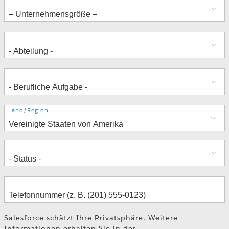
Adresse
Land/Region
Salesforce schätzt Ihre Privatsphäre. Weitere
Informationen erhalten Sie in der