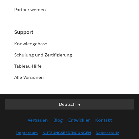
Partner werden
Support
Knowledgebase
Schulung und Zertifizierung
Tableau-Hilfe
Alle Versionen
Deutsch
Deutsch
English (UK)
Vertrauen
Blog
Entwickler
Kontakt
English (US)
Español
Impressum
NUTZUNGSBEDINGUNGEN
Datenschutz
Français (Canada)