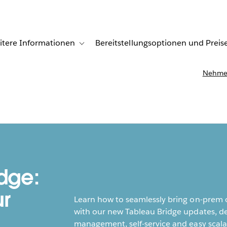
itere Informationen
Bereitstellungsoptionen und Preis
undenberichte
ub-navigation for Lösungen
Toggle sub-navigation for Weitere Informationen
Nehmen
idge:
r
Learn how to seamlessly bring on-prem o
with our new Tableau Bridge updates, de
management, self-service and easy scalab