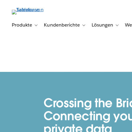
Direkt
zum
Inhalt
Produkte
Kundenberichte
Lösungen
We
Toggle sub-navigation for Produkte
Toggle sub-navigation for K
Toggle s
Crossing the Br
Connecting you
private data