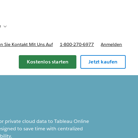
e
Toggle sub-navigation for Bereitstellungsoptionen und Preise
 Sie Kontakt Mit Uns Auf
1-800-270-6977
Anmelden
Kostenlos starten
Jetzt kaufen
r private cloud data to Tableau Online
signed to save time with centralized
ility.