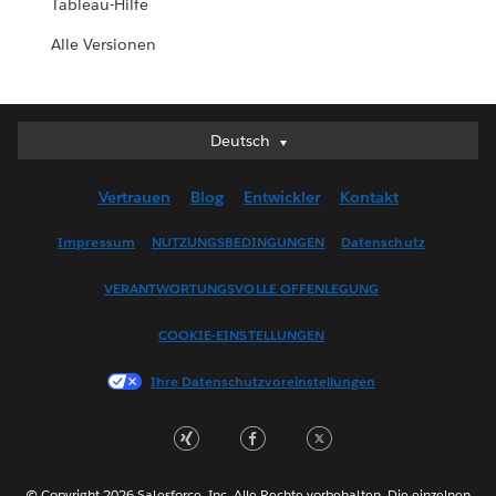
Tableau-Hilfe
Alle Versionen
Deutsch
Deutsch
English (UK)
Vertrauen
Blog
Entwickler
Kontakt
English (US)
Español
Impressum
NUTZUNGSBEDINGUNGEN
Datenschutz
Français (Canada)
VERANTWORTUNGSVOLLE OFFENLEGUNG
Français (France)
Italiano
COOKIE-EINSTELLUNGEN
日本語
Ihre Datenschutzvoreinstellungen
한국어
Nederlands
Português
Svenska
© Copyright 2026 Salesforce, Inc. Alle Rechte vorbehalten. Die einzelnen