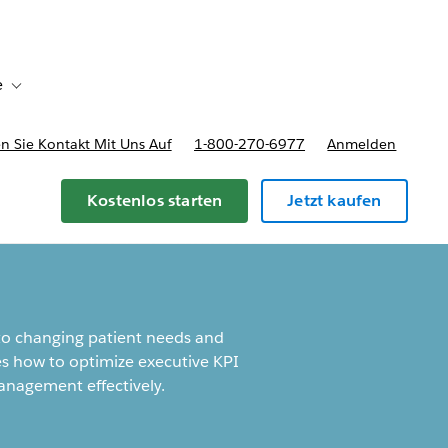
e
Toggle sub-navigation for Bereitstellungsoptionen und Preise
 Sie Kontakt Mit Uns Auf
1-800-270-6977
Anmelden
Kostenlos starten
Jetzt kaufen
 to changing patient needs and
es how to optimize executive KPI
nagement effectively.