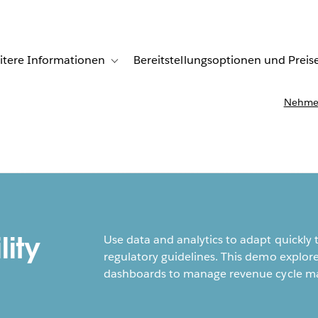
itere Informationen
Bereitstellungsoptionen und Preis
undenberichte
ub-navigation for Lösungen
Toggle sub-navigation for Weitere Informationen
Nehmen
lity
Use data and analytics to adapt quickly
regulatory guidelines. This demo explor
dashboards to manage revenue cycle ma