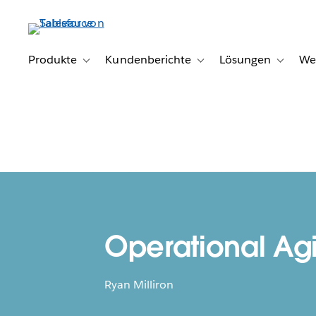
Direkt
zum
Inhalt
Produkte
Kundenberichte
Lösungen
We
Toggle sub-navigation for Produkte
Toggle sub-navigation for K
Toggle s
Operational Agi
Ryan Milliron