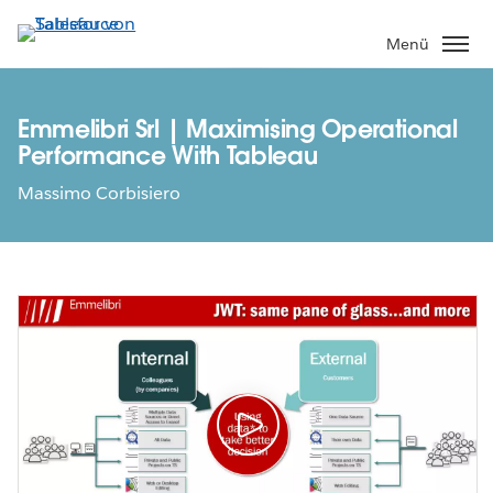
Direkt
zum
Menü
Inhalt
Emmelibri Srl | Maximising Operational
Performance With Tableau
Massimo Corbisiero