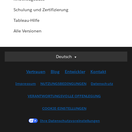
Schulung und Zertifizierung
Tableau-Hilfe
Alle Versionen
Deutsch
Deutsch
English (UK)
Vertrauen
Blog
Entwickler
Kontakt
English (US)
Español
Impressum
NUTZUNGSBEDINGUNGEN
Datenschutz
Français (Canada)
VERANTWORTUNGSVOLLE OFFENLEGUNG
Français (France)
Italiano
COOKIE-EINSTELLUNGEN
日本語
Ihre Datenschutzvoreinstellungen
한국어
Nederlands