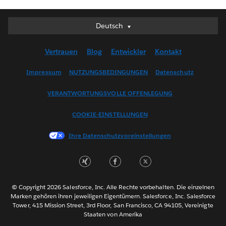
Deutsch
Deutsch
English (UK)
Vertrauen
Blog
Entwickler
Kontakt
English (US)
Español
Impressum
NUTZUNGSBEDINGUNGEN
Datenschutz
Français (Canada)
VERANTWORTUNGSVOLLE OFFENLEGUNG
Français (France)
Italiano
COOKIE-EINSTELLUNGEN
日本語
Ihre Datenschutzvoreinstellungen
한국어
Nederlands
Português
Svenska
© Copyright 2026 Salesforce, Inc. Alle Rechte vorbehalten. Die einzelnen
ไทย
Marken gehören ihren jeweiligen Eigentümern. Salesforce, Inc. Salesforce
Tower, 415 Mission Street, 3rd Floor, San Francisco, CA 94105, Vereinigte
简体中文
Staaten von Amerika
繁體中文