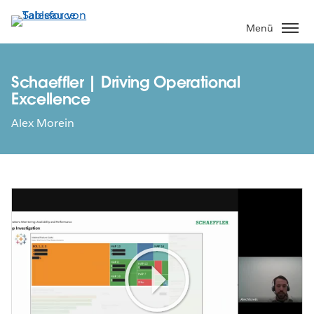
Direkt
zum
Menü
Inhalt
Schaeffler | Driving Operational
Excellence
Alex Morein
Play