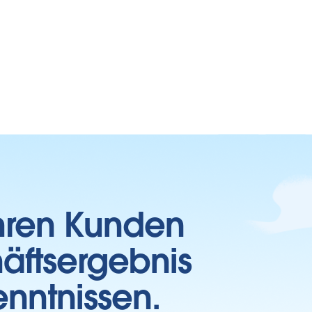
Ihren Kunden
häftsergebnis
enntnissen.