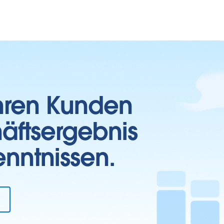
Ihren Kunden
häftsergebnis
enntnissen.