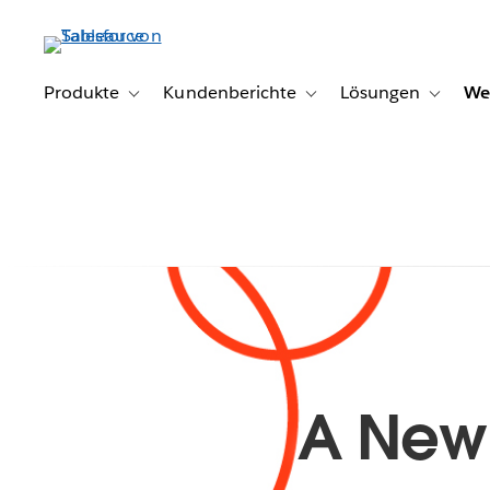
Direkt
zum
Inhalt
Produkte
Kundenberichte
Lösungen
We
Toggle sub-navigation for Produkte
Toggle sub-navigation for K
Toggle s
A New