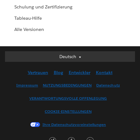
Schulung und Zertifizierung
Tableau-Hilfe
Alle Versionen
Deutsch
Deutsch
English (UK)
Vertrauen
Blog
Entwickler
Kontakt
English (US)
Español
Impressum
NUTZUNGSBEDINGUNGEN
Datenschutz
Français (Canada)
VERANTWORTUNGSVOLLE OFFENLEGUNG
Français (France)
Italiano
COOKIE-EINSTELLUNGEN
日本語
Ihre Datenschutzvoreinstellungen
한국어
Nederlands