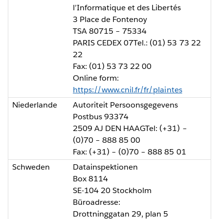
l’Informatique et des Libertés
3 Place de Fontenoy
TSA 80715 – 75334
PARIS CEDEX 07Tel.: (01) 53 73 22
22
Fax: (01) 53 73 22 00
Online form:
https://www.cnil.fr/fr/plaintes
Niederlande
Autoriteit Persoonsgegevens
Postbus 93374
2509 AJ DEN HAAGTel: (+31) –
(0)70 – 888 85 00
Fax: (+31) – (0)70 – 888 85 01
Schweden
Datainspektionen
Box 8114
SE-104 20 Stockholm
Büroadresse:
Drottninggatan 29, plan 5