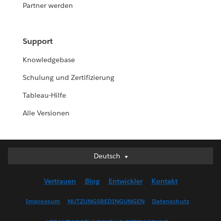
Partner werden
Support
Knowledgebase
Schulung und Zertifizierung
Tableau-Hilfe
Alle Versionen
Deutsch
Deutsch
English (UK)
Vertrauen
Blog
Entwickler
Kontakt
English (US)
Español
Impressum
NUTZUNGSBEDINGUNGEN
Datenschutz
Français (Canada)