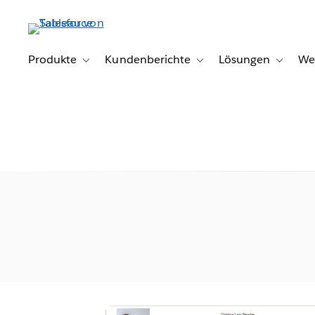
Direkt
zum
Inhalt
Produkte
Kundenberichte
Lösungen
We
Toggle sub-navigation for Produkte
Toggle sub-navigation for K
Toggle s