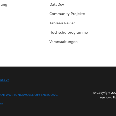
hung
DataDev
Community-Projekte
Tableau Revier
Hochschulprogramme
Veranstaltungen
ntakt
© Copyright 202
ANTWORTUNGSVOLLE OFFENLEGUNG
ihren jeweili
en