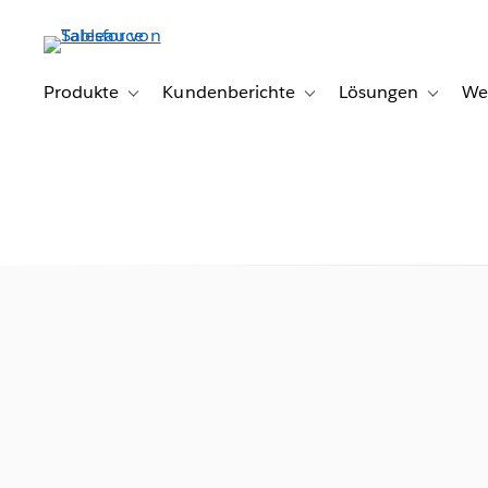
Direkt
zum
Inhalt
Produkte
Kundenberichte
Lösungen
We
Toggle sub-navigation for Produkte
Toggle sub-navigation for K
Toggle s