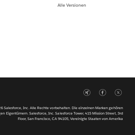
Alle Versionen
6 Salesforce, Inc. Alle Rechte vorbehalten. Die einzelnen Marken gehören
gen Eigentümern. Salesforce, Inc. Salesforce Tower, 415 Mission Street, 3rd
Floor, San Francisco, CA 94105, Vereinigte Staaten von Amerika