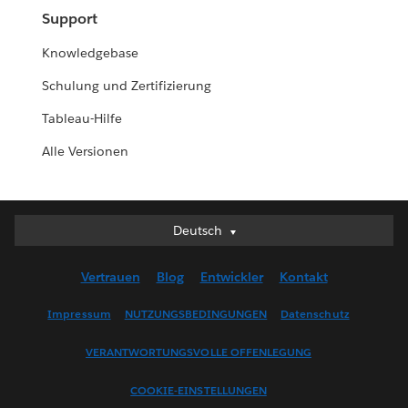
Support
Knowledgebase
Schulung und Zertifizierung
Tableau-Hilfe
Alle Versionen
Deutsch
Deutsch
English (UK)
Vertrauen
Blog
Entwickler
Kontakt
English (US)
Español
Impressum
NUTZUNGSBEDINGUNGEN
Datenschutz
Français (Canada)
VERANTWORTUNGSVOLLE OFFENLEGUNG
Français (France)
Italiano
COOKIE-EINSTELLUNGEN
日本語