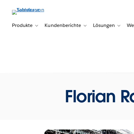
Direkt
zum
Inhalt
Produkte
Kundenberichte
Lösungen
We
Toggle sub-navigation for Produkte
Toggle sub-navigation for K
Toggle s
Florian 