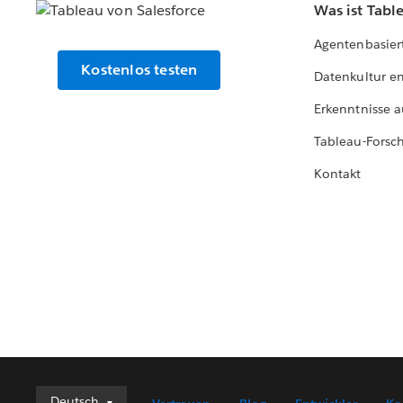
Was ist Tabl
Agentenbasier
Kostenlos testen
Datenkultur e
Erkenntnisse a
Tableau-Forsc
Kontakt
Deutsch
Deutsch