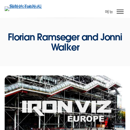
주
요
메뉴
콘
텐
츠
Florian Ramseger and Jonni
로
Walker
건
너
뛰
기