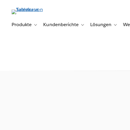
Direkt
zum
Inhalt
Produkte
Kundenberichte
Lösungen
We
Toggle sub-navigation for Produkte
Toggle sub-navigation for K
Toggle s