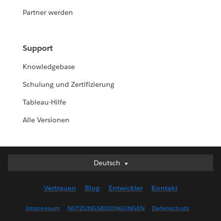
Partner werden
Support
Knowledgebase
Schulung und Zertifizierung
Tableau-Hilfe
Alle Versionen
Deutsch
Deutsch
English (UK)
Vertrauen
Blog
Entwickler
Kontakt
English (US)
Español
Impressum
NUTZUNGSBEDINGUNGEN
Datenschutz
Français (Canada)