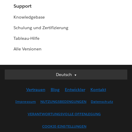
Support
Knowledgebase
Schulung und Zertifizierung
Tableau-Hilfe
Alle Versionen
Deutsch
Deutsch
English (UK)
Vertrauen
Blog
Entwickler
Kontakt
English (US)
Español
Impressum
NUTZUNGSBEDINGUNGEN
Datenschutz
Français (Canada)
VERANTWORTUNGSVOLLE OFFENLEGUNG
Français (France)
Italiano
COOKIE-EINSTELLUNGEN
日本語