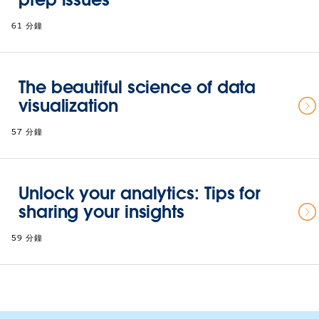
61 分鐘
The beautiful science of data
visualization
57 分鐘
Unlock your analytics: Tips for
sharing your insights
59 分鐘