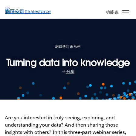
跳
至
功能表
主
內
容
網路研討會系列
Turning data into knowledge
分享
Are you interested in truly seeing, exploring, and
understanding your data? And then sharing those
insights with others? In this three-part webinar series,