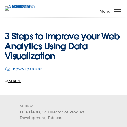
ข้าม
ไป
Menu
ที่
เนื้อหา
หลัก
3 Steps to Improve your Web
Analytics Using Data
Visualization
DOWNLOAD PDF
SHARE
AUTHOR
Ellie Fields,
Sr. Director of Product
Development, Tableau