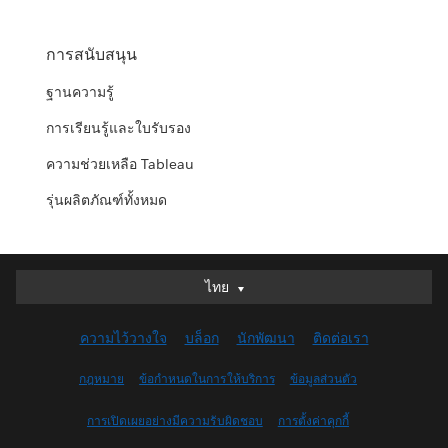
การสนับสนุน
ฐานความรู้
การเรียนรู้และใบรับรอง
ความช่วยเหลือ Tableau
รุ่นผลิตภัณฑ์ทั้งหมด
ไทย
ไทย
Deutsch
ความไว้วางใจ
บล็อก
นักพัฒนา
ติดต่อเรา
English (UK)
English (US)
กฎหมาย
ข้อกำหนดในการให้บริการ
ข้อมูลส่วนตัว
Español
การเปิดเผยอย่างมีความรับผิดชอบ
การตั้งค่าคุกกี้
Français (Canada)