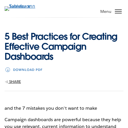
ข้าม
ไป
Menu
ที่
เนื้อหา
หลัก
5 Best Practices for Creating
Effective Campaign
Dashboards
DOWNLOAD PDF
SHARE
and the 7 mistakes you don't want to make
Campaign dashboards are powerful because they help
you use relevant, current information to understand