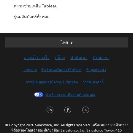
ความช่วยเหลือ Tableau
รุ่นผลิตภัณฑ์ทั้งหมด
ไทย
ไทย
Deutsch
ความไว้วางใจ
บล็อก
นักพัฒนา
ติดต่อเรา
English (UK)
English (US)
กฎหมาย
ข้อกำหนดในการให้บริการ
ข้อมูลส่วนตัว
Español
การเปิดเผยอย่างมีความรับผิดชอบ
การตั้งค่าคุกกี้
Français (Canada)
Français (France)
ตัวเลือกความเป็นส่วนตัวของคุณ
Italiano
L
F
T
日本語
i
a
w
한국어
n
c
i
Nederlands
© Copyright 2026 Salesforce, Inc. All rights reserved. เครื่องหมายการค้าต่างๆ
ที่ถือครองโดยเจ้าของที่เกี่ยวข้อง Salesforce, Inc. Salesforce Tower, 415