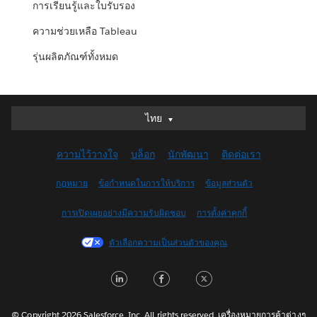
การเรียนรู้และใบรับรอง
ความช่วยเหลือ Tableau
รุ่นผลิตภัณฑ์ทั้งหมด
ไทย
ไทย
Deutsch
ความไว้วางใจ
บล็อก
นักพัฒนา
ติดต่อเรา
English (UK)
English (US)
กฎหมาย
ข้อกำหนดในการให้บริการ
ข้อมูลส่วนตัว
Español
การเปิดเผยอย่างมีความรับผิดชอบ
การตั้งค่าคุกกี้
Français (Canada)
Français (France)
ตัวเลือกความเป็นส่วนตัวของคุณ
Italiano
L
F
T
日本語
i
a
w
한국어
Nederlands
© Copyright 2026 Salesforce, Inc. All rights reserved. เครื่องหมายการค้าต่างๆ