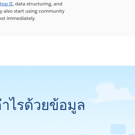
top II
, data structuring, and
ey also start using community
most immediately.
กำไรด้วยข้อมูล