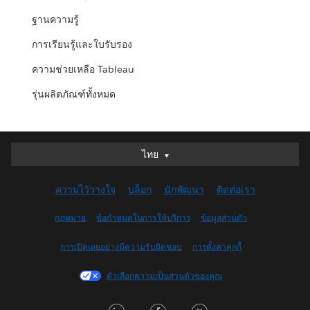
ฐานความรู้
การเรียนรู้และใบรับรอง
ความช่วยเหลือ Tableau
รุ่นผลิตภัณฑ์ทั้งหมด
ไทย
ไทย
Deutsch
ความไว้วางใจ
บล็อก
นักพัฒนา
ติดต่อเรา
English (UK)
English (US)
กฎหมาย
ข้อกำหนดในการให้บริการ
ข้อมูลส่วนตัว
Español
การเปิดเผยอย่างมีความรับผิดชอบ
การตั้งค่าคุกกี้
Français (Canada)
Français (France)
ตัวเลือกความเป็นส่วนตัวของคุณ
Italiano
LinkedIn
Facebook
Twitter
日本語