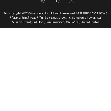
한국어
Nederlands
© Copyright 2026 Salesforce, Inc. All rights reserved. เครื่องหมายการค้าต่างๆ
ที่ถือครองโดยเจ้าของที่เกี่ยวข้อง Salesforce, Inc. Salesforce Tower, 415
Português
Mission Street, 3rd Floor, San Francisco, CA 94105, United States
Svenska
简体中文
繁體中文