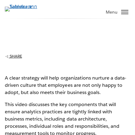
ข้าม
ไป
Menu
ที่
เนื้อหา
หลัก
SHARE
Z Holdings, Parent Company Of Yahoo
Japan, Creates Data Culture That Drives
Business Growth
A clear strategy will help organizations nurture a data-
Play
driven culture that employees are not only happy to
adopt, but also meets their business goals.
This video discusses the key components that will
ensure analytics practices are tightly linked with
Video
business metrics, including data architecture,
processes, individual roles and responsibilities, and
measurement tools to monitor progress.