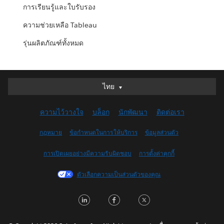
การเรียนรู้และใบรับรอง
ความช่วยเหลือ Tableau
รุ่นผลิตภัณฑ์ทั้งหมด
ไทย
ไทย
Deutsch
ความไว้วางใจ
บล็อก
นักพัฒนา
ติดต่อเรา
English (UK)
English (US)
กฎหมาย
ข้อกำหนดในการให้บริการ
ข้อมูลส่วนตัว
Español
การเปิดเผยอย่างมีความรับผิดชอบ
การตั้งค่าคุกกี้
Français (Canada)
Français (France)
ตัวเลือกความเป็นส่วนตัวของคุณ
Italiano
LinkedIn
Facebook
Twitter
日本語
한국어