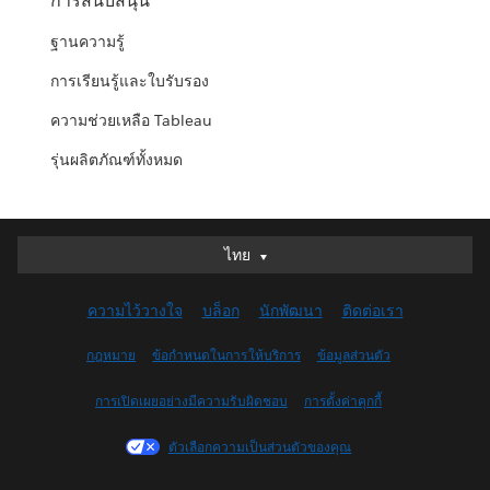
การสนับสนุน
ฐานความรู้
การเรียนรู้และใบรับรอง
ความช่วยเหลือ Tableau
รุ่นผลิตภัณฑ์ทั้งหมด
ไทย
ไทย
Deutsch
ความไว้วางใจ
บล็อก
นักพัฒนา
ติดต่อเรา
English (UK)
English (US)
กฎหมาย
ข้อกำหนดในการให้บริการ
ข้อมูลส่วนตัว
Español
การเปิดเผยอย่างมีความรับผิดชอบ
การตั้งค่าคุกกี้
Français (Canada)
Français (France)
ตัวเลือกความเป็นส่วนตัวของคุณ
Italiano