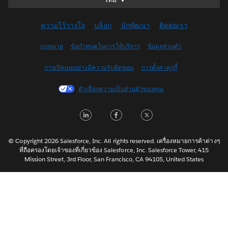
Deutsch
ความไว้วางใจ
บล็อก
นักพัฒนา
ติดต่อเรา
English (UK)
English (US)
กฎหมาย
ข้อกำหนดในการให้บริการ
ข้อมูลส่วนตัว
Español
การเปิดเผยอย่างมีความรับผิดชอบ
การตั้งค่าคุกกี้
Français (Canada)
Français (France)
ตัวเลือกความเป็นส่วนตัวของคุณ
Italiano
LinkedIn
Facebook
Twitter
日本語
한국어
Nederlands
© Copyright 2026 Salesforce, Inc. All rights reserved. เครื่องหมายการค้าต่างๆ
ที่ถือครองโดยเจ้าของที่เกี่ยวข้อง Salesforce, Inc. Salesforce Tower, 415
Português
Mission Street, 3rd Floor, San Francisco, CA 94105, United States
Svenska
简体中文
繁體中文