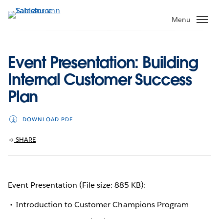
ข้าม
ไป
Menu
ที่
เนื้อหา
หลัก
Event Presentation: Building
Internal Customer Success
Plan
DOWNLOAD PDF
SHARE
Event Presentation (File size: 885 KB):
Introduction to Customer Champions Program