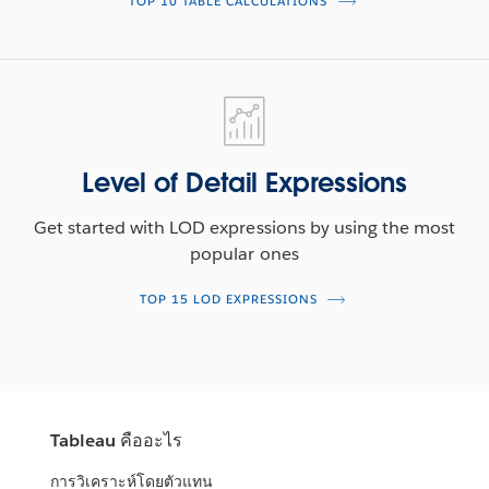
TOP 10 TABLE CALCULATIONS
Level
of
Detail
Expressions
Level of Detail Expressions
Get started with LOD expressions by using the most
popular ones
TOP 15 LOD EXPRESSIONS
Tableau คืออะไร
การวิเคราะห์โดยตัวแทน