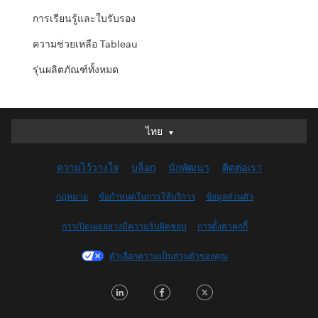
การเรียนรู้และใบรับรอง
ความช่วยเหลือ Tableau
รุ่นผลิตภัณฑ์ทั้งหมด
ไทย
ไทย
Deutsch
ความไว้วางใจ
บล็อก
นักพัฒนา
ติดต่อเรา
English (UK)
English (US)
กฎหมาย
ข้อกำหนดในการให้บริการ
ข้อมูลส่วนตัว
Español
การเปิดเผยอย่างมีความรับผิดชอบ
การตั้งค่าคุกกี้
Français (Canada)
Français (France)
ตัวเลือกความเป็นส่วนตัวของคุณ
Italiano
LinkedIn
Facebook
Twitter
日本語
한국어