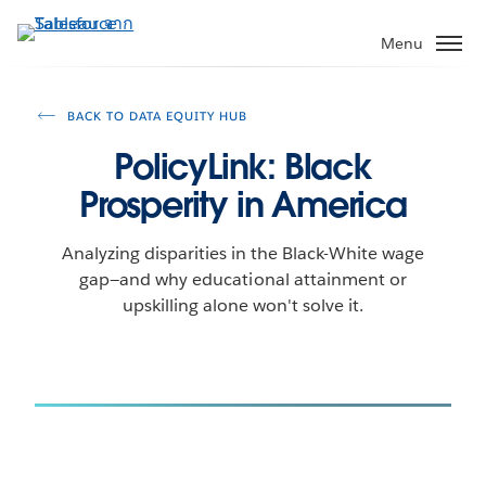
ข้าม
ไป
Menu
ที่
เนื้อหา
หลัก
BACK TO DATA EQUITY HUB
PolicyLink: Black
Prosperity in America
Analyzing disparities in the Black-White wage
gap—and why educational attainment or
upskilling alone won't solve it.