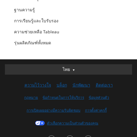
ฐานความรู้
การเรียนรู้และใบรับรอง
ความช่วยเหลือ Tableau
รุ่นผลิตภัณฑ์ทั้งหมด
ไทย
ไทย
Deutsch
ความไว้วางใจ
บล็อก
นักพัฒนา
ติดต่อเรา
English (UK)
English (US)
กฎหมาย
ข้อกำหนดในการให้บริการ
ข้อมูลส่วนตัว
Español
การเปิดเผยอย่างมีความรับผิดชอบ
การตั้งค่าคุกกี้
Français (Canada)
Français (France)
ตัวเลือกความเป็นส่วนตัวของคุณ
Italiano