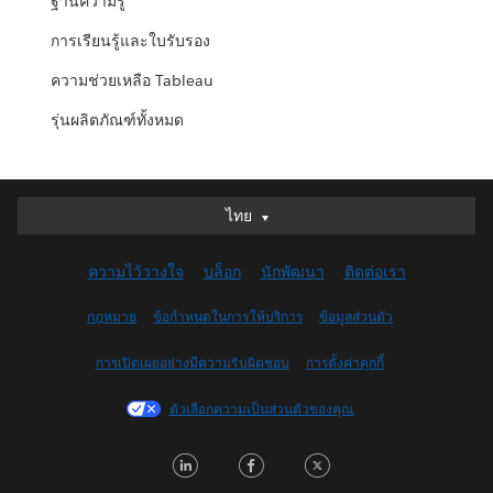
ฐานความรู้
การเรียนรู้และใบรับรอง
ความช่วยเหลือ Tableau
รุ่นผลิตภัณฑ์ทั้งหมด
ไทย
ไทย
Deutsch
ความไว้วางใจ
บล็อก
นักพัฒนา
ติดต่อเรา
English (UK)
English (US)
กฎหมาย
ข้อกำหนดในการให้บริการ
ข้อมูลส่วนตัว
Español
การเปิดเผยอย่างมีความรับผิดชอบ
การตั้งค่าคุกกี้
Français (Canada)
Français (France)
ตัวเลือกความเป็นส่วนตัวของคุณ
Italiano
LinkedIn
Facebook
Twitter
日本語
한국어