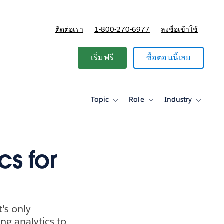
ติดต่อเรา
1-800-270-6977
ลงชื่อเข้าใช้
แผนและการกำหนดราคา
เริ่มฟรี
ซื้อตอนนี้เลย
Topic
Role
Industry
Toggle
Toggle
Toggle
sub-
sub-
sub-
navigation
navigation
navigati
for
for
for
Topic
Role
Industry
cs for
t's only
ng analytics to