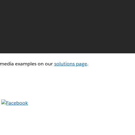
l media examples on our
solutions page
.