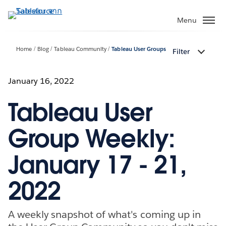
ข้าม
ไป
Menu
ที่
เนื้อหา
Home
Blog
Tableau Community
Tableau User Groups
Filter
หลัก
January 16, 2022
Tableau User
Group Weekly:
January 17 - 21,
2022
A weekly snapshot of what's coming up in