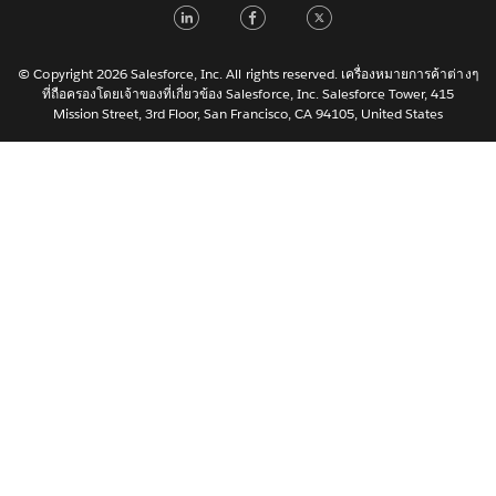
LinkedIn
Facebook
Twitter
日本語
한국어
Nederlands
© Copyright 2026 Salesforce, Inc. All rights reserved. เครื่องหมายการค้าต่างๆ
ที่ถือครองโดยเจ้าของที่เกี่ยวข้อง Salesforce, Inc. Salesforce Tower, 415
Português
Mission Street, 3rd Floor, San Francisco, CA 94105, United States
Svenska
简体中文
繁體中文