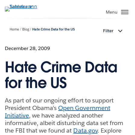
ข้าม
ไป
Menu
ที่
เนื้อหา
Home
Blog
Hate Crime Data for the US
Filter
หลัก
December 28, 2009
Hate Crime Data
for the US
As part of our ongoing effort to support
President Obama's
Open Government
Initiative
, we have analyzed another
informative, albeit disturbing data set from
the FBI that we found at
Data.gov
. Explore