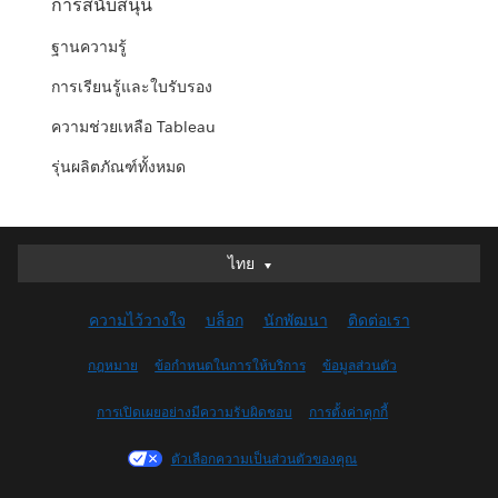
การสนับสนุน
ฐานความรู้
การเรียนรู้และใบรับรอง
ความช่วยเหลือ Tableau
รุ่นผลิตภัณฑ์ทั้งหมด
ไทย
ไทย
Deutsch
ความไว้วางใจ
บล็อก
นักพัฒนา
ติดต่อเรา
English (UK)
English (US)
กฎหมาย
ข้อกำหนดในการให้บริการ
ข้อมูลส่วนตัว
Español
การเปิดเผยอย่างมีความรับผิดชอบ
การตั้งค่าคุกกี้
Français (Canada)
Français (France)
ตัวเลือกความเป็นส่วนตัวของคุณ
Italiano