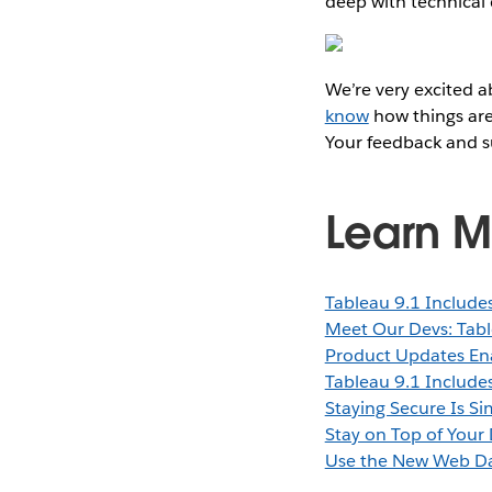
deep with technical
We’re very excited a
know
how things are
Your feedback and su
Learn M
Tableau 9.1 Includ
Meet Our Devs: Tab
Product Updates Ena
Tableau 9.1 Includ
Staying Secure Is Si
Stay on Top of Your
Use the New Web Da