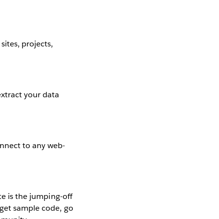
tes, projects,
xtract your data
onnect to any web-
ite is the jumping-off
 get sample code, go