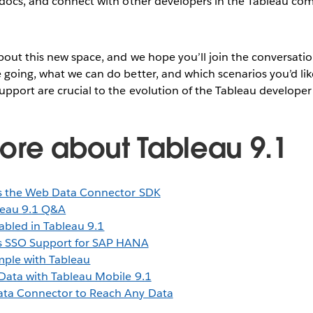
 docs, and connect with other developers in the Tableau co
bout this new space, and we hope you’ll join the conversati
 going, what we can do better, and which scenarios you’d lik
pport are crucial to the evolution of the Tableau developer
ore about Tableau 9.1
es the Web Data Connector SDK
leau 9.1 Q&A
bled in Tableau 9.1
es SSO Support for SAP HANA
mple with Tableau
 Data with Tableau Mobile 9.1
ta Connector to Reach Any Data