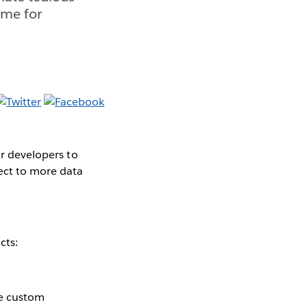
ome for
or developers to
ect to more data
cts:
te custom