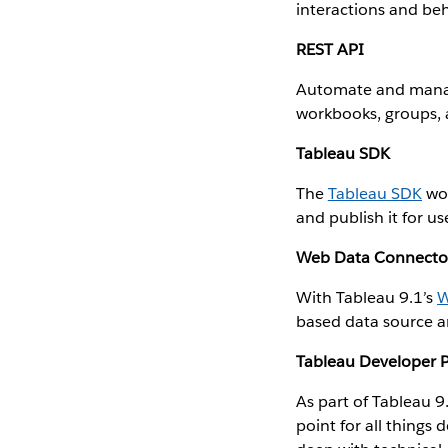
interactions and beh
REST API
Automate and manage
workbooks, groups, 
Tableau SDK
The
Tableau SDK
wor
and publish it for u
Web Data Connecto
With Tableau 9.1’s
W
based data source an
Tableau Developer P
As part of Tableau 9
point for all things