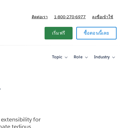
ติดต่อเรา
1-800-270-6977
ลงชื่อเข้าใช้
แผนและการกำหนดราคา
เริ่มฟรี
ซื้อตอนนี้เลย
Topic
Role
Industry
Toggle
Toggle
Toggle
sub-
sub-
sub-
navigation
navigation
navigati
for
for
for
Topic
Role
Industry
w
xtensibility for
mate tedious