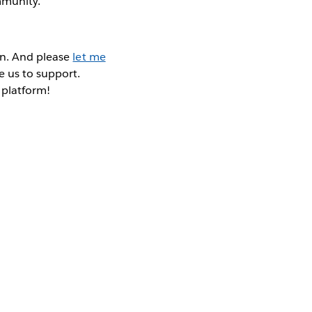
mmunity.
on. And please
let me
e us to support.
 platform!