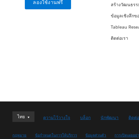
ลองใช้งานฟรี
สร้างวัฒนธรร
ข้อมูลเชิงลึกข
Tableau Rese
ติดต่อเรา
ไทย
ไทย
ความไว้วางใจ
บล็อก
นักพัฒนา
ติดต่
Deutsch
English (UK)
กฎหมาย
ข้อกำหนดในการให้บริการ
ข้อมูลส่วนตัว
การเปิดเผยอย่