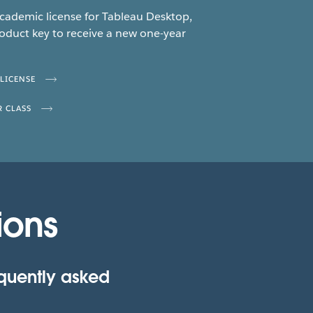
academic license for Tableau Desktop,
oduct key to receive a new one-year
 LICENSE
R CLASS
ions
equently asked