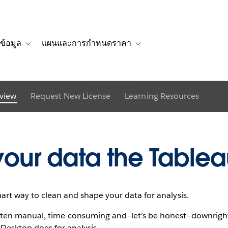
g Tableau Prep fo
ข้อมูล
แผนและการกำหนดราคา
รื่องราวของลูกค้า
navigation for โซลูชัน
Toggle sub-navigation for แหล่งข้อมูล
Toggle sub-navigation for 
view
Request New License
Learning Resources
Download trial
See it in action
your data the Table
mart way to clean and shape your data for analysis.
 often manual, time-consuming and—let’s be honest—downrigh
Desktop does for analysis.