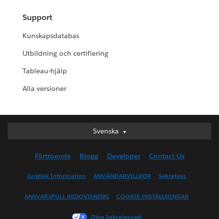
Support
Kunskapsdatabas
Utbildning och certifiering
Tableau-hjälp
Alla versioner
Svenska
Svenska
Deutsch
Förtroende
Blogg
Developer
Contact Us
English (UK)
English (US)
Juridisk Information
ANVÄNDARVILLKOR
Sekretess
Español
ANSVARSFULL REDOVISNING
COOKIE-INSTÄLLNINGAR
Français (Canada)
Français (France)
Dina Sekretessval