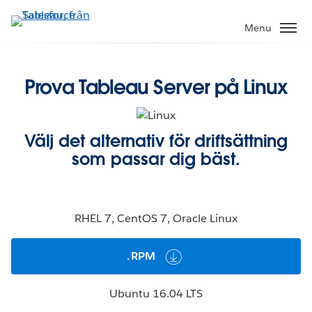
Gå
vidare
Menu
till
huvudinnehållet
Prova Tableau Server på Linux
Välj det alternativ för driftsättning
som passar dig bäst.
RHEL 7, CentOS 7, Oracle Linux
.RPM
Ubuntu 16.04 LTS