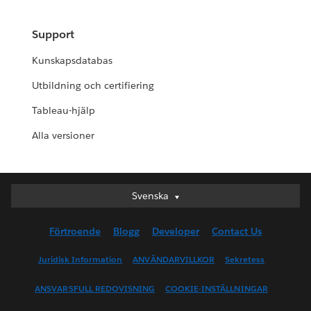
Support
Kunskapsdatabas
Utbildning och certifiering
Tableau-hjälp
Alla versioner
Svenska
Svenska
Deutsch
Förtroende
Blogg
Developer
Contact Us
English (UK)
English (US)
Juridisk Information
ANVÄNDARVILLKOR
Sekretess
Español
ANSVARSFULL REDOVISNING
COOKIE-INSTÄLLNINGAR
Français (Canada)
Français (France)