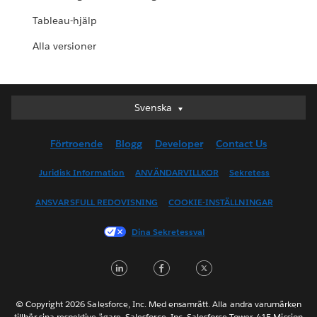
Tableau-hjälp
Alla versioner
Svenska
Svenska
Deutsch
Förtroende
Blogg
Developer
Contact Us
English (UK)
English (US)
Juridisk Information
ANVÄNDARVILLKOR
Sekretess
Español
ANSVARSFULL REDOVISNING
COOKIE-INSTÄLLNINGAR
Français (Canada)
Français (France)
Dina Sekretessval
Italiano
LinkedIn
Facebook
Twitter
日本語
한국어
Nederlands
© Copyright 2026 Salesforce, Inc. Med ensamrätt. Alla andra varumärken
tillhör sina respektive ägare. Salesforce, Inc. Salesforce Tower, 415 Mission