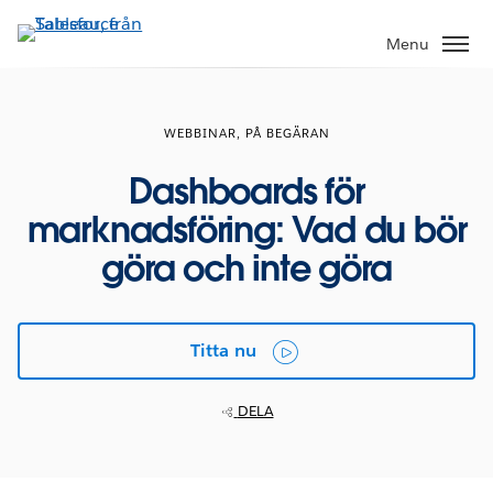
Gå
vidare
Menu
till
huvudinnehållet
WEBBINAR, PÅ BEGÄRAN
Dashboards för
marknadsföring: Vad du bör
göra och inte göra
Titta nu
DELA